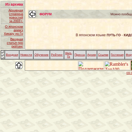
Из архива
Архивная
страница
ФОРУМ
Можно пообща
новостей
за 2003 г.
О японском
анимэ
Хикару но Го
В японском языке
ПУТЬ ГО
-
КИД
Вводная
статья про
рейтинг
Web-
Входная
Новости
Обучение
Рейтинг
Пресса
Архив
Ссылки
Гостиная
Фор
Го
09.