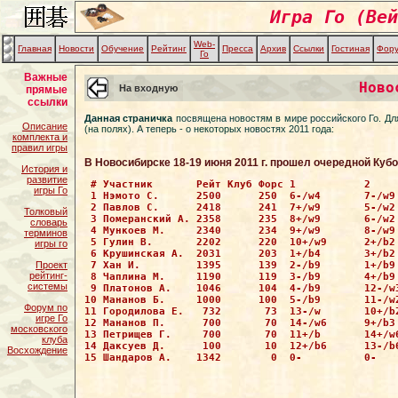
Игра Го (Вей
Web-
Главная
Новости
Обучение
Рейтинг
Пресса
Архив
Ссылки
Гостиная
Фор
Го
Важные
Ново
На входную
прямые
ссылки
Данная страничка
посвящена новостям в мире российского Го. Дл
Описание
(на полях). А теперь - о некоторых новостях 2011 года:
комплекта и
правил игры
В Новосибирске 18-19 июня 2011 г. прошел очередной Куб
История и
развитие
 # Участник       Рейт Клуб Форс 1           2    
игры Го
 1 Нэмото С.      2500      250  6-/w4       7-/w9
 2 Павлов С.      2418      241  7+/w9       5-/w2
Толковый
 3 Померанский А. 2358      235  8+/w9       6-/w2
словарь
 4 Мункоев М.     2340      234  9+/w9       8-/w9
терминов
 5 Гулин В.       2202      220  10+/w9      2+/b2
игры го
 6 Крушинская А.  2031      203  1+/b4       3+/b2
Проект
 7 Хан И.         1395      139  2-/b9       1+/b9
рейтинг-
 8 Чаплина М.     1190      119  3-/b9       4+/b9
системы
 9 Платонов А.    1046      104  4-/b9       12-/w
10 Мананов Б.     1000      100  5-/b9       11-/w
Форум по
11 Городилова Е.   732       73  13-/w       10+/b
игре Го
12 Мананов П.      700       70  14-/w6      9+/b3
московского
13 Петрищев Г.     700       70  11+/b       14+/w
клуба
14 Даксуев Д.      100       10  12+/b6      13-/b
Восхождение