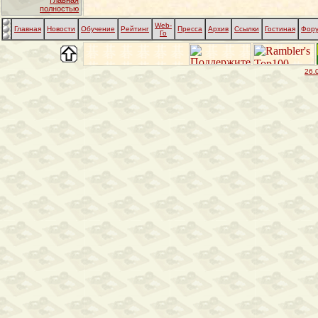
Главная
полностью
Web-
Главная
Новости
Обучение
Рейтинг
Пресса
Архив
Ссылки
Гостиная
Фор
Го
26.