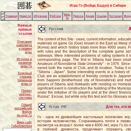
Игра Го (Вейци, Бадук) в Сибири
Web-
Главная
Новости
Обучение
Рейтинг
Пресса
Архив
Ссылки
Гостиная
Фор
Го
Важные
Русский
прямые
ссылки
The content of this Site - news, current information, educat
Описание
materials on game Go (Goe) known in the East as Weiqi (
комплекта
(Korea) and which history totals more than 4000 years. 
и правил
with rules and the description of the complete game set
игры
sideways. Were interested problems of rating systems it
История и
corresponding page. The first in Siberia had been crea
развитие
Amateurs of Novosibirsk State University" - in 1976. Since
игры Го
varied both the name of Club, and its location. Today it i
"Siberia - Japan". Some interesting events in a history of
Толковый
Club are an establishment of friendly contacts to Japan
словарь
from Sapporo (brotherhood city of Novosibirsk) and mutu
терминов
игры го
players of Siberia and Hokkaido with residing on Homest
significant event is construction the building of the Munic
Проект
under the initiative of Go players and at the direct finan
рейтинг-
Russia". Excuse, but while only this text and Go Glossary a
системы
Общий
Устав РФГ
Для тех, кто 
российский
Форум
по игре Го
Го
- одна из древнейших настольных логических игр,
истории человечества. Сохранившись почти в перво
Вики-сайт
несмотря на возраст более чем в 4000 лет, игра Го по-
ГоБиблиотека
в глубокой древности, продолжает поражать сво