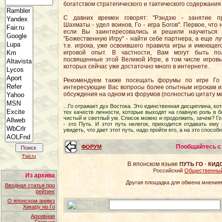
богатством стратегического и тактического содержания
С давних времен говорят: "Рэндзю - занятие пр
Шахматы - удел воинов, Го - игра Богов". Первое, что 
если Вы заинтересовались и решили научиться 
"Божественную Игру" - найти себе партнера, а еще лу
т.е. игрока, уже освоившего правила игры и имеющег
игровой опыт. В частности, Вам могут быть по
посвященные этой Великой Игре, в том числе игровы
которых сейчас уже достаточно много в интернете.
Рекомендуем также посещать форумы по игре Го 
интересующие Вас вопросы более опытным игрокам ил
обсуждения на одном из форумов (полностью цитату мо
...Го отражает дух Востока. Это единственная дисциплина, ко
тех качеств личности, которые выходят на главную роль в б
чистый и светлый ум. Список можно и продолжить, зачем? Го -
- это Путь. И этот путь нелегок, приходится отдавать ему 
увидеть, что дает этот путь, надо пройти его, а на это способ
Пообщайтесь с
ФОРУМ
Fair.ru
В японском языке
ПУТЬ ГО
-
КИД
Российский
Общественный 
Из архива
Другая площадка для обмена мнения
Вводная статья про
рейтинг
О японском анимэ
Хикару но Го
Архивная