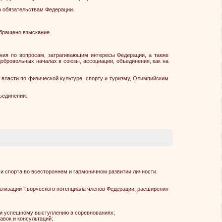
по обязательствам Федерации.
обращено взыскание.
ения по вопросам, затрагивающим интересы Федерации, а также
обровольных началах в союзы, ассоциации, объединения, как на
власти по физической культуре, спорту и туризму, Олимпийским
ъединении.
 и спорта во всестороннем и гармоничном развитии личности.
еализации Творческого потенциала членов Федерации, расширения
е и успешному выступлению в соревнованиях;
авок и консультаций;