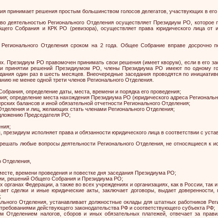
ия принимает решения простым большинством голосов делегатов, участвующих в его 
тво деятельностью Регионального Отделения осуществляет Президиум РО, которое 
щего Собрания и КРК РО (ревизора), осуществляет права юридического лица от и
Регионального Отделения сроком на 2 года. Общее Собрание вправе досрочно 
х. Президиум РО правомочен принимать свои решения (имеет кворум), если в его за
ри принятии решений Президиумом РО, члены Президиума РО имеют по одному гол
ания один раз в шесть месяцев. Внеочередные заседания проводятся по инициативе
анию не менее одной трети членов Регионального Отделения.
Собрания, определение даты, места, времени и порядка его проведения;
ния; определение места нахождения Президиума РО (юридического адреса Региональн
ерских балансов и иной обязательной отчетности Регионального Отделения;
Отделения и лиц, желающих стать членами Регионального Отделения;
дложению Председателя РО;
ния;
я, президиум исполняет права и обязанности юридического лица в соответствии с уста
 решать любые вопросы деятельности Регионального Отделения, не относящиеся к 
о Отделения,
 месте, времени проведения и повестке дня заседания Президиума РО;
ии, решений Общего Собрания и Президиума РО;
 органах Федерации, а также во всех учреждениях и организациях, как в России, так и
ает сделки и иные юридические акты, заключает договоры, выдает доверенности,
;
ального Отделения, устанавливает должностные оклады для штатных работников Рег
с требованиями действующего законодательства РФ и соответствующего субъекта РФ;
ым Отделением налогов, сборов и иных обязательных платежей, отвечает за прави