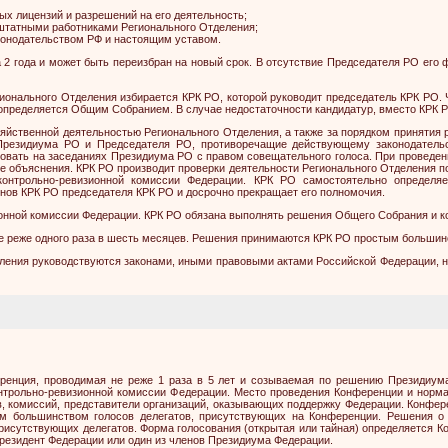
х лицензий и разрешений на его деятельность;
 штатными работниками Регионального Отделения;
конодательством РФ и настоящим уставом.
2 года и может быть переизбран на новый срок. В отсутствие Председателя РО его 
Регионального Отделения избирается КРК РО, которой руководит председатель КРК РО
 определяется Общим Собранием. В случае недостаточности кандидатур, вместо КРК Р
озяйственной деятельностью Регионального Отделения, а также за порядком приняти
резидиума РО и Председателя РО, противоречащие действующему законодатель
овать на заседаниях Президиума РО с правом совещательного голоса. При проведе
 объяснения. КРК РО производит проверки деятельности Регионального Отделения по 
контрольно-ревизионной комиссии Федерации. КРК РО самостоятельно определя
ленов КРК РО председателя КРК РО и досрочно прекращает его полномочия.
онной комиссии Федерации. КРК РО обязана выполнять решения Общего Собрания и к
не реже одного раза в шесть месяцев. Решения принимаются КРК РО простым большин
еления руководствуются законами, иными правовыми актами Российской Федерации, 
ренция, проводимая не реже 1 раза в 5 лет и созываемая по решению Президиум
онтрольно-ревизионной комиссии Федерации. Место проведения Конференции и норм
, комиссий, представители организаций, оказывающих поддержку Федерации. Конфер
м большинством голосов делегатов, присутствующих на Конференции. Решения о 
присутствующих делегатов. Форма голосования (открытая или тайная) определяется К
езидент Федерации или один из членов Президиума Федерации.