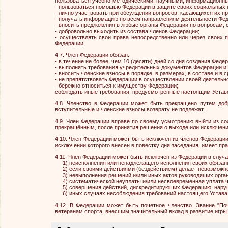
пользоваться учебно-методическими, научными, информационны
- пользоваться помощью Федерации в защите своих социальных 
- лично участвовать при обсуждении вопросов, касающихся их пр
- получать информацию по всем направлениям деятельности Фед
- вносить предложения в любые органы Федерации по вопросам, 
- добровольно выходить из состава членов Федерации;
- осуществлять свои права непосредственно или через своих 
Федерации.
4.7. Член Федерации обязан:
- в течение не более, чем 10 (десяти) дней со дня создания Фед
- выполнять требования учредительных документов Федерации и 
- вносить членские взносы в порядке, в размерах, в составе и 
- не препятствовать Федерации в осуществлении своей деятельн
- бережно относиться к имуществу Федерации;
соблюдать иные требования, предусмотренные настоящим Уставом
4.8. Членство в Федерации может быть прекращено путем доб
вступительные и членские взносы возврату не подлежат.
4.9. Член Федерации вправе по своему усмотрению выйти из со
прекращённым, после принятия решения о выходе или исключени
4.10. Член Федерации может быть исключен из членов Федераци
исключении которого внесен в повестку дня заседания, имеет пра
4.11. Член Федерации может быть исключен из Федерации в случа
1) неисполнения или ненадлежащего исполнения своих обязанн
2) если своими действиями (бездействием) делает невозможной
3) невыполнения решений и/или иных актов руководящих орган
4) систематической неуплаты и/или несвоевременная уплата чл
5) совершения действий, дискредитирующих Федерацию, наруш
6) иных случаях несоблюдения требований настоящего Устава, 
4.12. В Федерации может быть почетное членство. Звание "П
ветеранам спорта, внесшим значительный вклад в развитие игры