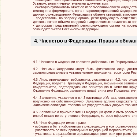
Уставом, иными учредительными документами;
- ежегодно публиковать отчет об использовании своего имущест
ежегодно информировать орган, зарегистрировавший Федерацию,
данных о руководителях Федерации в объеме сведений, включае
- представлять по запросу органа, регистрирующего обществ
деятельности в объеме сведений, направляемых в налоговые орг
- допускать представителей регистрирующего органа на пров
законодательства Российской Федерации.
4. Членство в Федерации. Права и обяза
4.1. Членство в Федерации является добровольным. Учредители 
4.2. Членами Федерации могут быть физические лица, дост
зарегистрированные в установленном порядке на территории Ро
4.3. Лицо, отвечающее требованиям, указанным в п.4.2. настоящ
Федерации, подает в Президиум Федерации, письменное заявлен
свидетельства, подтверждающего регистрацию в качестве юрид
Отделение Федерации, заявление подаётся на имя Председателя
4.4. Заявление, указанное в п.4.3 настоящего Устава, составл
подписано им собственноручно. Заявление должно содержать пр
Заявителя соблюдать требования учредительных документов Фе
4.5. Заявление о приеме в члены Федерации должно быть рассмо
или об отказе во вступлении в Федерацию, которое оформляется
4.6. Член Федерации имеет право:
- избирать и быть избранными в руководящие и контрольно-реви
- участвовать во всех проводимых Федерацией мероприятиях;
- участвовать в разработке и реализации проектов и программ Ф