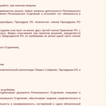
работе, при наличии кворума.
правомочно решать любые вопросы деятельности Регионального
мени Регионального Отделения и исполняет его обязанности в
переизбрать Президиум РО. Количество членов Президиума РО
седании участвует не менее двух третей членов Правления РО, с
осу. Форма голосования при принятии решений, определяется
 Председателя РО, по требованию не менее одной трети членов
ого Отделения);
вом.
исключительной компетенции Общего Собрания, Президиума РО и
 за рубежом;
 подписывает документы Регионального Отделения, открывает и
ионального Отделения, обеспечивает ведение управленческого и
льность и своевременность составлений и сдачи обязательной