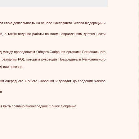
т свою деятельность на основе настоящего Устава Федерации и
ии, а также ведение работы по всем направлениям деятельности
од между проведением Общего Собрания органами Регионального
резидиум РО), которым руководит Председатель Регионального
) или ревизор.
ния очередного Общего Собрания и доводит до сведения членов
я.
ет быть созвано внеочередное Общее Собрание.