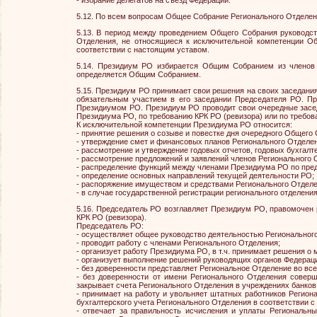
- избрание делегатов на съезд Федерации.
5.12. По всем вопросам Общее Собрание Регионального Отделен
5.13. В период между проведением Общего Собрания руководс
Отделения, не относящиеся к исключительной компетенции Об
соответствии с настоящим уставом.
5.14. Президиум РО избирается Общим Собранием из членов 
определяется Общим Собранием.
5.15. Президиум РО принимает свои решения на своих заседания
обязательным участием в его заседании Председателя РО. П
Президиумом РО. Президиум РО проводит свои очередные засед
Президиума РО, по требованию КРК РО (ревизора) или по требов
К исключительной компетенции Президиума РО относится:
- принятие решения о созыве и повестке дня очередного Общего 
- утверждение смет и финансовых планов Регионального Отделе
- рассмотрение и утверждение годовых отчетов, годовых бухгалт
- рассмотрение предложений и заявлений членов Регионального 
- распределение функций между членами Президиума РО по пре
- определение основных направлений текущей деятельности РО;
- распоряжение имуществом и средствами Регионального Отделе
- в случае государственной регистрации регионального отделени
5.16. Председатель РО возглавляет Президиум РО, правомочен
КРК РО (ревизора).
Председатель РО:
- осуществляет общее руководство деятельностью Региональног
- проводит работу с членами Регионального Отделения;
- организует работу Президиума РО, в т.ч. принимает решения о
- организует выполнение решений руководящих органов Федерац
- без доверенности представляет Региональное Отделение во всех
- без доверенности от имени Регионального Отделения соверш
закрывает счета Регионального Отделения в учреждениях банков
- принимает на работу и увольняет штатных работников Регион
бухгалтерского учета Регионального Отделения в соответствии 
- отвечает за правильность исчисления и уплаты Региональн