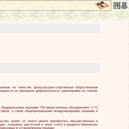
ованным на членстве физкультурно-спортивным общественным
вывается на принципах добровольности, равноправия ее членов,
и, Федеральными законами "Об общественных объединениях" и "О
Уставом, а также общепризнанными международными нормами и
щество, может от своего имени приобретать имущественные и
дах, открывать расчетный и иные счета в кредитно-банковских
трируемые в установленном порядке.