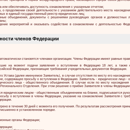
ва или обеспечивать доступность ознакомления с указанным отчетом;
 о продолжении своей деятельности с указанием действительного места нахождени
мых в единый государственный реестр юридических лиц;
енные объединения, документы с решениями руководящих органов и должностных л
аны;
едение мероприятий и оказывать содействие в ознакомлении с деятельностью Фе
нности членов Федерации
автоматически становятся членами организации. Члены Федерации имеют равные прав
игшие на момент подачи заявления о вступлении в Федерацию 18 лет, а также 
ссийской Федерации, признающие требования учредительных документов Федерации.
его Устава (далее именуемое Заявитель), в случае отсутствия по месту его нахожден
ие, содержащее просьбу о вступлении в Федерацию. Заявитель - юридическое лицо - 
ического лица - общественного объединения. В случае если по месту нахождения
 Регионального Отделения. При этом решение о приёме Заявителя в члены Федераци
яется юридическим лицом - общественным объединением на бланке, подписывается рук
осьбу о вступлении в члены Федерации, указание на ознакомление Заявителя с тр
дерации.
трено в течение 30 дней с момента его получения. По результатам рассмотрения при
 письменно в установленном порядке.
зионные органы Федерации;
едерации;