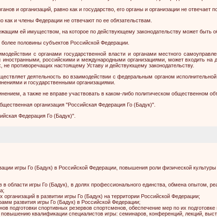
ганов и организаций, равно как и государство, его органы и организации не отвечает 
но как и члены Федерации не отвечают по ее обязательствам.
лежащим ей имуществом, на которое по действующему законодательству может быть 
и более половины субъектов Российской Федерации.
имодействии с органами государственной власти и органами местного самоуправл
с иностранными, российскими и международными организациями, может входить на д
ях, не противоречащих настоящему Уставу и действующему законодательству.
уществляет деятельность во взаимодействии с федеральным органом исполнительной 
нениями и государственными организациями.
нением, а также не вправе участвовать в каком-либо политическом общественном об
щественная организация "Российская Федерация Го (Бадук)".
йская Федерация Го (Бадук)".
изации игры Го (Бадук) в Российской Федерации, повышения роли физической культуры
в в области игры Го (Бадук), в долях профессионального единства, обмена опытом, р
а;
 организаций в развитии игры Го (Бадук) на территории Российской Федерации;
рамм развития игры Го (Бадук) в Российской Федерации;
нов подготовки спортивных резервов спортсменов, обеспечение мер по их подготовк
о повышению квалификации специалистов игры: семинаров, конференций, лекций, выст