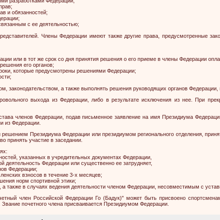
ми разработками Федерации;
прав;
ав и обязанностей;
ерации;
связанным с ее деятельностью;
представителей. Члены Федерации имеют также другие права, предусмотренные за
ерации или в тот же срок со дня принятия решения о его приеме в члены Федерации оп
решения его органов;
в сроки, которые предусмотрены решениями Федерации;
ости;
, законодательством, а также выполнять решения руководящих органов Федерации, п
ровольного выхода из Федерации, либо в результате исключения из нее. При пр
става членов Федерации, подав письменное заявление на имя Президиума Федераци
и из Федерации.
и решением Президиума Федерации или президиумом регионального отделения, приня
во принять участие в заседании.
ях:
остей, указанных в учредительных документах Федерации,
 деятельность Федерации или существенно ее затрудняет,
ов Федерации;
енских взносов в течение 3-х месяцев;
ения норм спортивной этики;
а также в случаях ведения деятельности членом Федерации, несовместимым с уста
очетный член Российской Федерации Го (Бадук)" может быть присвоено спортсмена
. Звание почетного члена присваивается Президиумом Федерации.