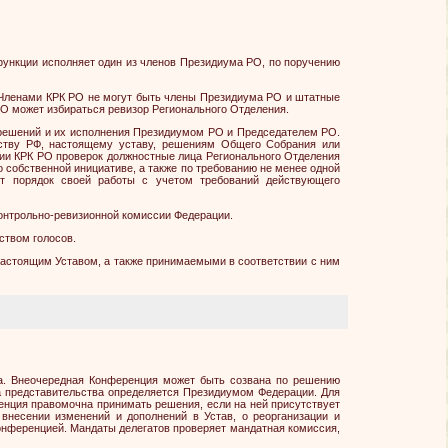
функции исполняет один из членов Президиума РО, по поручению
. Членами КРК РО не могут быть члены Президиума РО и штатные
О может избираться ревизор Регионального Отделения.
я решений и их исполнения Президиумом РО и Председателем РО.
ству РФ, настоящему уставу, решениям Общего Собрания или
нии КРК РО проверок должностные лица Регионального Отделения
собственной инициативе, а также по требованию не менее одной
ет порядок своей работы с учетом требований действующего
онтрольно-ревизионной комиссии Федерации.
ством голосов.
настоящим Уставом, а также принимаемыми в соответствии с ним
а. Внеочередная Конференция может быть созвана по решению
а представительства определяется Президиумом Федерации. Для
енция правомочна принимать решения, если на ней присутствует
внесении изменений и дополнений в Устав, о реорганизации и
онференцией. Мандаты делегатов проверяет мандатная комиссия,