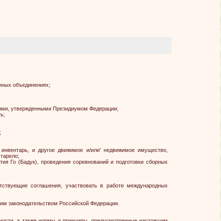
енных объединениях;
ниями, утвержденными Президиумом Федерации;
ь;
;
, инвентарь, и другое движимое и/или' недвижимое имущество,
тарело;
тия Го (Бадук), проведения соревнований и подготовки сборных
етствующие соглашения, участвовать в работе международных
щим законодательством Российской Федерации.
ности, а также нормы и принципы, предусмотренные настоящим