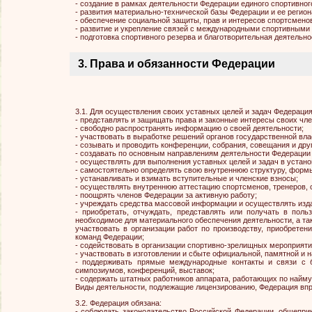
- создание в рамках деятельности Федерации единого спортивного
- развития материально-технической базы Федерации и ее регио
- обеспечение социальной защиты, прав и интересов спортсменов,
- развитие и укрепление связей с международными спортивными
- подготовка спортивного резерва и благотворительная деятельно
3. Права и обязанности Федерации
3.1. Для осуществления своих уставных целей и задач Федераци
- представлять и защищать права и законные интересы своих чл
- свободно распространять информацию о своей деятельности;
- участвовать в выработке решений органов государственной вла
- созывать и проводить конференции, собрания, совещания и др
- создавать по основным направлениям деятельности Федерации
- осуществлять для выполнения уставных целей и задач в уста
- самостоятельно определять свою внутреннюю структуру, формы
- устанавливать и взимать вступительные и членские взносы;
- осуществлять внутреннюю аттестацию спортсменов, тренеров, 
- поощрять членов Федерации за активную работу;
- учреждать средства массовой информации и осуществлять изд
- приобретать, отчуждать, представлять или получать в поль
необходимое для материального обеспечения деятельности, а та
участвовать в организации работ по производству, приобретен
команд Федерации;
- содействовать в организации спортивно-зрелищных мероприяти
- участвовать в изготовлении и сбыте официальной, памятной и 
- поддерживать прямые международные контакты и связи с б
симпозиумов, конференций, выставок;
- содержать штатных работников аппарата, работающих по найму,
Виды деятельности, подлежащие лицензированию, Федерация впр
3.2. Федерация обязана:
- соблюдать законодательство Российской Федерации, общепр