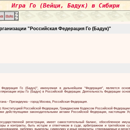
Игра Го (Вейци, Бадук) в Сибири
ум
Инфо
анизации "Российская Федерация Го (Бадук)"
я Федерация Го (Бадук)", именуемая в дальнейшем "Федерация", является осн
ляризации игры Го (Бадук) в Российской Федерации. Деятельность Федерации осно
гана - Президиума - город Москва, Российская Федерация.
и с Конституцией Российской Федерации, Гражданским Кодексом Российской Федераци
ными действующими законодательными актами Российской Федерации, настоящим 
осударственной регистрации, имеет самостоятельный баланс, обособленное иму
оры и контракты, быть истцом и ответчиком в суде, арбитражном и третейском су
именованием, эмблему, вымпелы, символику и иные реквизиты, утверждаемые и регис