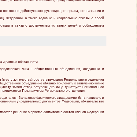
я постоянно действующего руководящего органа, его названия и
иц Федерации, а также годовые и квартальные отчеты о своей
дерации в связи с достижением уставных целей и соблюдением
а и равные обязанности.
юридические лица - общественные объединения, созданные и
ия (месту жительства) соответствующего Регионального отделения
общественное объединение обязано приложить к заявлению копию
 (месту жительства) вступающего лица действует Региональное
и принимается Президиумом Регионального отделения.
оводителем. Заявление физического лица должно быть написано и
ебованиями учредительных документов Федерации, обязательство
нимается решение о приеме Заявителя в состав членов Федерации