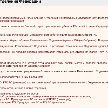
отделения Федерации
ия, далее именуемые Региональные Отделения. Региональные Отделения осуществляю
органов Федерации.
вляется реализация 'на всей территории одного субъекта РФ целей и задач Федерац
кого лица РФ в порядке, установленном действующим законодательством РФ.
ляется общее собрание Регионального Отделения (далее - Общее Собрание). В пери
ий орган Регионального Отделения - Президиум Регионального Отделения (далее П
ления - контрольно-ревизионная комиссия Регионального Отделения (далее - КРК РО
мает Президиум РО, которое устанавливает дату, время, место и порядок проведе
ей до даты проведения Общего Собрания.
ум), если на нем представлено более половины всех членов Регионального Отделени
ем определяется Общим Собранием.
О, КРК РО (ревизора) или не менее одной трети членов Регионального Отделения мож
тельности Регионального Отделения.
я решение следующих вопросов:
го Отделения, принципов формирования и использования его имущества;
ума РО, Председателя РО и членов ККРК РО (ревизора);
резидиума РО, Председателя РО и КРК РО (ревизора);