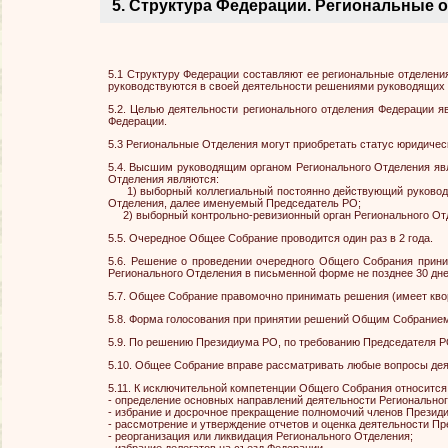
5. Структура Федерации. Региональные 
5.1 Структуру Федерации составляют ее региональные отделен
руководствуются в своей деятельности решениями руководящих 
5.2. Целью деятельности регионального отделения Федерации я
Федерации.
5.3 Региональные Отделения могут приобретать статус юридичес
5.4. Высшим руководящим органом Регионального Отделения яв
Отделения являются:
1) выборный коллегиальный постоянно действующий руководящ
Отделения, далее именуемый Председатель РО;
2) выборный контрольно-ревизионный орган Регионального Отде
5.5. Очередное Общее Собрание проводится один раз в 2 года.
5.6. Решение о проведении очередного Общего Собрания прини
Регионального Отделения в письменной форме не позднее 30 дн
5.7. Общее Собрание правомочно принимать решения (имеет квор
5.8. Форма голосования при принятии решений Общим Собрани
5.9. По решению Президиума РО, по требованию Председателя Р
5.10. Общее Собрание вправе рассматривать любые вопросы дея
5.11. К исключительной компетенции Общего Собрания относитс
- определение основных направлений деятельности Регионально
- избрание и досрочное прекращение полномочий членов Президи
- рассмотрение и утверждение отчетов и оценка деятельности П
- реорганизация или ликвидация Регионального Отделения;