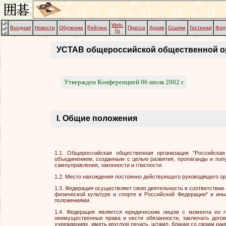
Web-
Входная
Новости
Обучение
Рейтинг
Пресса
Архив
Ссылки
Гостиная
Фор
Го
УСТАВ общероссийской общественной орг
Утвержден Конференцией 06 июля 2002 г.
I. Общие положения
1.1. Общероссийская общественная организация "Российска
объединением, созданным с целью развития, пропаганды и попу
самоуправления, законности и гласности.
1.2. Место нахождения постоянно действующего руководящего ор
1.3. Федерация осуществляет свою деятельность в соответстви
физической культуре и спорте в Российской Федерации" и и
положениями.
1.4. Федерация является юридическим лицом с момента ее г
неимущественные права и нести обязанности, заключать догов
учреждениях, иметь круглую печать, штамп, бланки со своим на