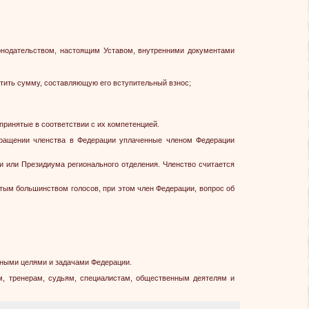
конодательством, настоящим Уставом, внутренними документами
латить сумму, составляющую его вступительный взнос;
ринятые в соответствии с их компетенцией.
екращении членства в Федерации уплаченные членом Федерации
и или Президиума регионального отделения. Членство считается
тым большинством голосов, при этом член Федерации, вопрос об
вными целями и задачами Федерации.
м, тренерам, судьям, специалистам, общественным деятелям и