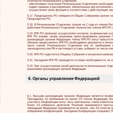
отчетности Регионального Отделения;
- обеспечивает получение Региональным Отделением необходимы
- издает приказы и распоряжения, обязательные для исполнения
- осуществляет иные функции в соответствии с действующим за
5.17. Председатель РО избирается Общим Собранием сроком на 
Председателя РО.
5.18. В Региональном Отделении, сроком на 2 года из членов 
работники Регионального Отделения. Количество членов КРК РО
5.19. КРК РО (ревизор) осуществляет контроль за финансово-х
КРК РО вправе своим решением приостанавливать решения П
руководящих органов Федерации. Члены КРК РО могут присутств
обязаны предоставлять КРК РО необходимые документы и личные
трети членов Регионального Отделения или по требованию 
законодательства РФ и настоящего устава, избирает из числа ч
5.20. КРК РО подотчетна Общему Собранию и контрольно-ревизи
5.21. Заседания КРК РО проводятся по мере необходимости, но 
5.22. При осуществлении своей деятельности региональные отд
решениями руководящих органов Федерации.
6. Органы управления Федерацией
6.1. Высшим руководящим органом Федерации является Конфе
Президиума, по требованию не менее 1/3 членов Федерации, К
участия в Конференции могут быть приглашены члены комитетов
более 1/2 избранных делегатов. Решения принимаются просты
ликвидации Федерации принимаются не менее, чем 2/3 голосов 
избираемая Конференцией. Заседания Конференции открывает Пр