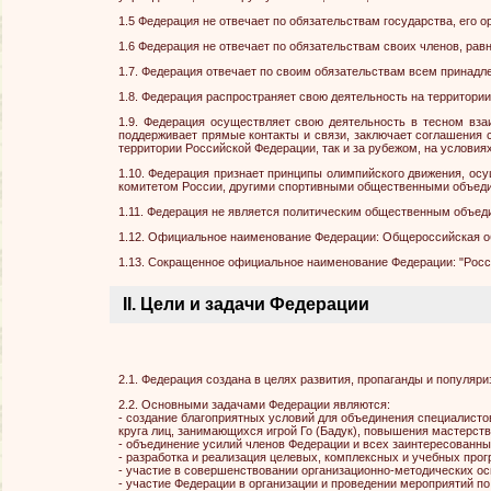
1.5 Федерация не отвечает по обязательствам государства, его ор
1.6 Федерация не отвечает по обязательствам своих членов, рав
1.7. Федерация отвечает по своим обязательствам всем принад
1.8. Федерация распространяет свою деятельность на территори
1.9. Федерация осуществляет свою деятельность в тесном вза
поддерживает прямые контакты и связи, заключает соглашения 
территории Российской Федерации, так и за рубежом, на услови
1.10. Федерация признает принципы олимпийского движения, ос
комитетом России, другими спортивными общественными объеди
1.11. Федерация не является политическим общественным объеди
1.12. Официальное наименование Федерации: Общероссийская об
1.13. Сокращенное официальное наименование Федерации: "Росси
II. Цели и задачи Федерации
2.1. Федерация создана в целях развития, пропаганды и популяр
2.2. Основными задачами Федерации являются:
- создание благоприятных условий для объединения специалисто
круга лиц, занимающихся игрой Го (Бадук), повышения мастерств
- объединение усилий членов Федерации и всех заинтересованных
- разработка и реализация целевых, комплексных и учебных прог
- участие в совершенствовании организационно-методических ос
- участие Федерации в организации и проведении мероприятий п