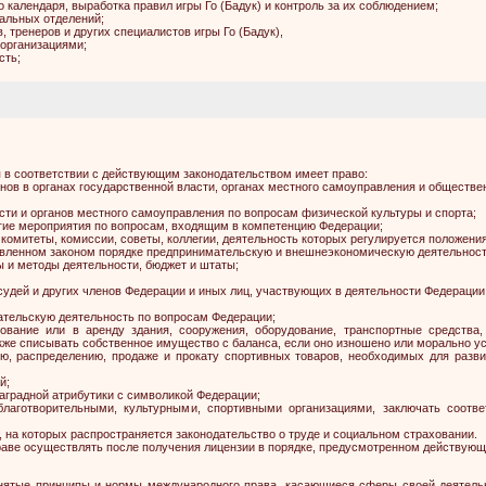
 календаря, выработка правил игры Го (Бадук) и контроль за их соблюдением;
нальных отделений;
 тренеров и других специалистов игры Го (Бадук),
 организациями;
сть;
я в соответствии с действующим законодательством имеет право:
енов в органах государственной власти, органах местного самоуправления и обществ
сти и органов местного самоуправления по вопросам физической культуры и спорта;
угие мероприятия по вопросам, входящим в компетенцию Федерации;
 комитеты, комиссии, советы, коллегии, деятельность которых регулируется положе
новленном законом порядке предпринимательскую и внешнеэкономическую деятельност
 и методы деятельности, бюджет и штаты;
судей и других членов Федерации и иных лиц, участвующих в деятельности Федерации
ательскую деятельность по вопросам Федерации;
зование или в аренду здания, сооружения, оборудование, транспортные средства
кже списывать собственное имущество с баланса, если оно изношено или морально ус
ию, распределению, продаже и прокату спортивных товаров, необходимых для разви
й;
наградной атрибутики с символикой Федерации;
лаготворительными, культурными, спортивными организациями, заключать соотв
 на которых распространяется законодательство о труде и социальном страховании.
аве осуществлять после получения лицензии в порядке, предусмотренном действую
инятые принципы и нормы международного права, касающиеся сферы своей деятель